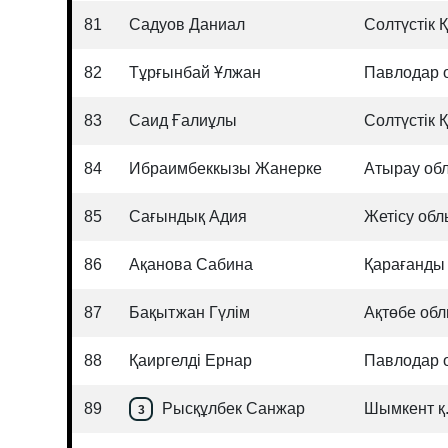
81
Садуов Даниал
Солтүстік 
82
Тұрғынбай Ұлжан
Павлодар 
83
Саид Ғалиұлы
Солтүстік 
84
Ибраимбеккызы Жанерке
Атырау об
85
Сағындық Адия
Жетісу об
86
Ақанова Сабина
Қарағанды
87
Бақытжан Гүлім
Ақтөбе об
88
Қаиргелді Ернар
Павлодар 
89
Рысқұлбек Санжар
Шымкент қ
3