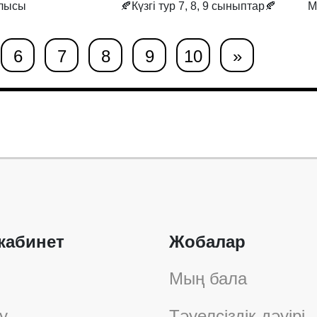
лысы
🍂Күзгі тур 7, 8, 9 сыныптар🍂
М
6
7
8
9
10
»
кабинет
Жобалар
Мың бала
у
Тәуелсіздік дәуірі