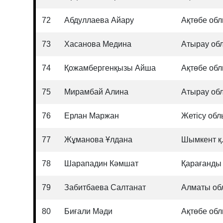
72
Абдуллаева Айару
Ақтөбе об
73
Хасанова Медина
Атырау об
74
Қожамбергенқызы Айша
Ақтөбе об
75
Мирамбай Алина
Атырау об
76
Ерлан Маржан
Жетісу об
77
Жұманова Ұлдана
Шымкент қ
78
Шарападин Кәмшат
Қарағанды
79
Забитбаева Салтанат
Алматы об
80
Биғали Мәди
Ақтөбе об