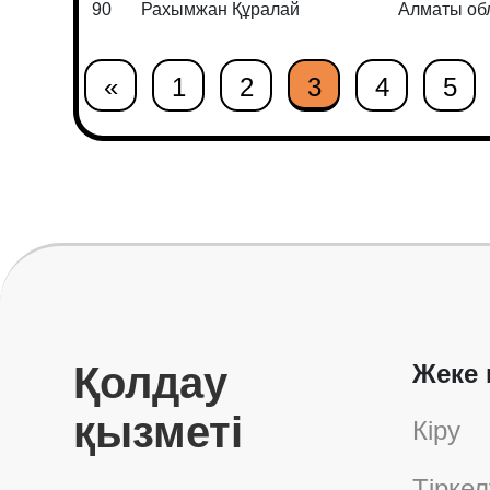
90
Рахымжан Құралай
Алматы об
«
1
2
3
4
5
Қолдау
Жеке 
қызметі
Кіру
Тіркел