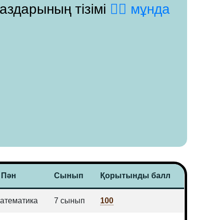
паздарының тізімі
👉🏻 мұнда
Пән
Сынып
Қорытынды балл
атематика
7 сынып
100