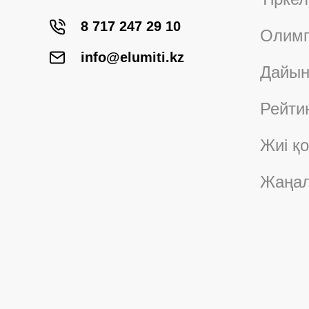
8 717 247 29 10
Олимп
info@elumiti.kz
Дайын
Рейти
Жиі қ
Жаңал