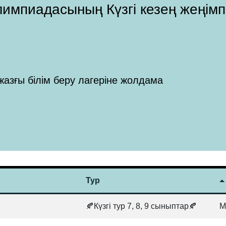
 Олимпиадасының Күзгі кезең жеңім
жазғы білім беру лагеріне жолдама
Тур
.
🍂Күзгі тур 7, 8, 9 сыныптар🍂
М