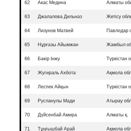
62
Акас Медина
Алматы об
63
Джалалова Дильназ
Жетісу об
64
Лизунов Матвей
Павлодар 
65
Нұрғазы Айымжан
Жамбыл о
66
Бәкір Інжу
Түркістан 
67
Жугираль Ахбота
Ақмола об
68
Леспек Айқын
Түркістан 
69
Русланулы Мади
Атырау об
70
Дүйсенбай Амира
Алматы қ.
71
Тұңғышбай Арай
Ақмола об