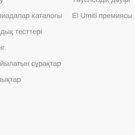
иадалар каталогы
El Umiti премиясы
дық тесттері
нг
ойылатын сұрақтар
ықтар