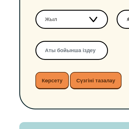
Көрсету
Сүзгіні тазалау