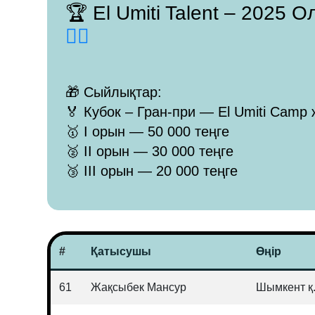
🏆 El Umiti Talent – 2025
👈🏻
🎁 Сыйлықтар:
🏅 Кубок – Гран-при — El Umiti Camp 
🥇 I орын — 50 000 теңге
🥈 II орын — 30 000 теңге
🥉 III орын — 20 000 теңге
#
Қатысушы
Өңір
61
Жақсыбек Мансур
Шымкент қ