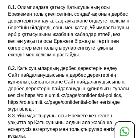
8.1. Олимпиадаға қатысу Қатысушының осы
Ережемен толық келісетінін, сондай-ақ оның дербес
деректерін жинауға, сақтауға және өңдеуге келісімін
беретінін білдіреді, сонымен қатар, Ұйымдастырушы
әрбір қатысушыны жазбаша хабардар етпей, кез
келген уақытта осы Ережеге біржақты тәртіппен
өзгерістер мен толықтырулар енгізуге құқылы
екендігімен келісімін растайды.
8.2. Қатысушылардың дербес деректерін өңдеу
Сайт пайдаланушысының дербес деректерінің
құпиялық саясаты және Сайт пайдаланушысының
дербес деректерін пайдаланудың құпиялығы туралы
келісім https://ro.elumiti.kz/page/confidential-politics,
https://ro.elumiti.kz/page/confidential-offer негізінде
жүргізіледі.
8.3. Ұйымдастырушы осы Ережеге кез келген
уақытта әр Қатысушыны алдын ала жазбаша
ескертусіз өзгертулер мен толықтырулар енгізуге
құқылы.