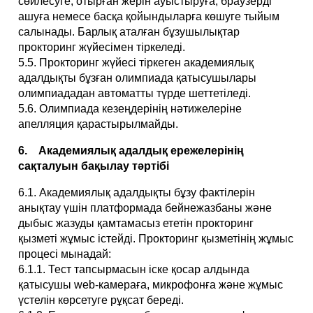
сөйлесуге, отырған жерін ауыстыруға, браузерді
ашуға немесе басқа қойындыларға көшуге тыйым
салынады. Барлық аталған бұзушылықтар
прокторинг жүйесімен тіркеледі.
5.5. Прокторинг жүйесі тіркеген академиялық
адалдықты бұзған олимпиада қатысушылары
олимпиададан автоматты түрде шеттетіледі.
5.6. Олимпиада кезеңдерінің нәтижелеріне
апелляция қарастырылмайды.
6. Академиялық адалдық ережелерінің
сақталуын бақылау тәртібі
6.1. Академиялық адалдықты бұзу фактілерін
анықтау үшін платформада бейнежазбаны және
дыбыс жазуды қамтамасыз ететін прокторинг
қызметі жұмыс істейді. Прокторинг қызметінің жұмыс
процесі мынадай:
6.1.1. Тест тапсырмасын іске қосар алдында
қатысушы web-камераға, микрофонға және жұмыс
үстелін көрсетуге рұқсат береді.