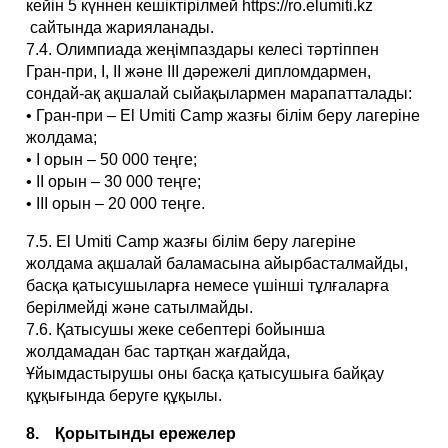
кейін 5 күннен кешіктірілмей https://ro.elumiti.kz
сайтында жарияланады.
7.4. Олимпиада жеңімпаздары келесі тәртіппен
Гран-при, I, II және III дәрежелі дипломдармен,
сондай-ақ ақшалай сыйақылармен марапатталады:
• Гран-при – El Umiti Camp жазғы білім беру лагеріне
жолдама;
• I орын – 50 000 теңге;
• II орын – 30 000 теңге;
• III орын – 20 000 теңге.
7.5. El Umiti Camp жазғы білім беру лагеріне
жолдама ақшалай баламасына айырбасталмайды,
басқа қатысушыларға немесе үшінші тұлғаларға
берілмейді және сатылмайды.
7.6. Қатысушы жеке себептері бойынша
жолдамадан бас тартқан жағдайда,
Ұйымдастырушы оны басқа қатысушыға байқау
құқығында беруге құқылы.
8. Қорытынды ережелер