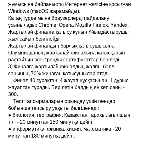
жұмысына байланысты Интернет желісіне қосылған
Windows (macOS жарамайды).
Қатаң түрде мына браузерлерді пайдалану
ұсынылады: Chrome, Opera, Mozilla Firefox, Yandex.
Жартылай финалға қатысу құнын Ұйымдастырушы
жыл сайын белгілейді.
Жартылай финалдың барлық қатысушысына
Олимпиаданың жартылай финалына қатысқанын
растайтын электронды сертификаттар беріледі.
3) Финалға жартылай финалдың жалпы балл
санының 70% жинаған қатысушылар өтеді.
Финал 40 сұрақтан, 4 жауап нұсқасынан, 1 дұрыс
жауаптан тұрады. Берілетін балдың ең көп саны -
300.
Тест тапсырмаларын орындау үшін пәндер
бойынша тапсыру уақыты белгіленеді:
● биология, география, Қазақстан тарихы, ағылшын
тілі - 20 минуттан 150 минутқа дейін;
● информатика, физика, химия, математика - 20
минуттан 180 минутқа дейін.