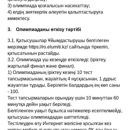
3) олимпиада қозғалысын насихаттау;
4) елдің зияткерлік әлеуетін қалыптастыруға
көмектесу.
3. Олимпиаданы өткізу тәртібі
3.1. Қатысушылар Ұйымдастырушы белгілеген
мерзімде https://ro.elumiti.kz/ сайтында тіркеліп,
қатысатынын растайды.
3.2. Олимпиада үш кезеңде өткізіледі: (іріктеу,
жартылай финал және финал).
1) Олимпиаданың іріктеу кезеңі 10 тест
тапсырмасынан, жауаптың 4 нұсқасынан, 1 дұрыс
жауаптан тұрады. Берілетін балдардың ең көп саны
- 100.
Тест тапсырмаларын орындау үшін 10 минуттан 60
минутқа дейін уақыт беріледі.
Белгіленген уақыт бұзылcа нәтижелер есептелмейді,
қатысушы олимпиададан шеттетіледі.
Тестілеуден өту Интернет желісіне қосылған кез
келген мобильді құрылғыдан немесе ДК-дан (оның