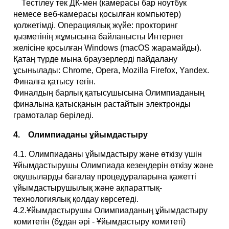
Тестілеу тек ДК-мен (камерасы бар ноутбук
немесе веб-камерасы қосылған компьютер)
қолжетімді. Операциялық жүйе: прокторинг
қызметінің жұмысына байланысты Интернет
желісіне қосылған Windows (macOS жарамайды).
Қатаң түрде мына браузерлерді пайдалану
ұсынылады: Chrome, Opera, Mozilla Firefox, Yandex.
Финалға қатысу тегін.
Финалдың барлық қатысушысына Олимпиаданың
финалына қатысқанын растайтын электронды
грамоталар беріледі.
4. Олимпиаданы ұйымдастыру
4.1. Олимпиаданы ұйымдастыру және өткізу үшін
Ұйымдастырушы Олимпиада кезеңдерін өткізу және
оқушыларды бағалау процедураларына қажетті
ұйымдастырушылық және ақпараттық-
технологиялық қолдау көрсетеді.
4.2.Ұйымдастырушы Олимпиаданың ұйымдастыру
комитетін (бұдан әрі - Ұйымдастыру комитеті)