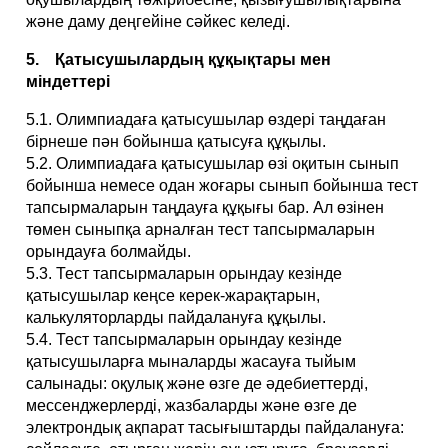
және даму деңгейіне сәйкес келеді.
5. Қатысушылардың құқықтары мен
міндеттері
5.1. Олимпиадаға қатысушылар өздері таңдаған
бірнеше пән бойынша қатысуға құқылы.
5.2. Олимпиадаға қатысушылар өзі оқитын сынып
бойынша немесе одан жоғары сынып бойынша тест
тапсырмаларын таңдауға құқығы бар. Ал өзінен
төмен сыныпқа арналған тест тапсырмаларын
орындауға болмайды.
5.3. Тест тапсырмаларын орындау кезінде
қатысушылар кеңсе керек-жарақтарын,
калькуляторларды пайдалануға құқылы.
5.4. Тест тапсырмаларын орындау кезінде
қатысушыларға мыналарды жасауға тыйым
салынады: оқулық және өзге де әдебиеттерді,
мессенджерлерді, жазбаларды және өзге де
электрондық ақпарат тасығыштарды пайдалануға: