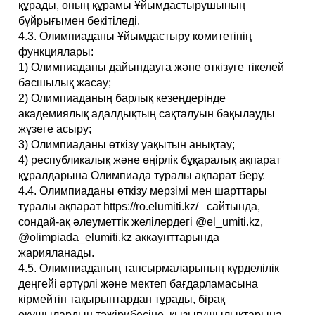
құрады, оның құрамы Ұйымдастырушының
бұйрығымен бекітіледі.
4.3. Олимпиаданы Ұйымдастыру комитетінің
функциялары:
1) Олимпиаданы дайындауға және өткізуге тікелей
басшылық жасау;
2) Олимпиаданың барлық кезеңдерінде
академиялық адалдықтың сақталуын бақылауды
жүзеге асыру;
3) Олимпиаданы өткізу уақытын анықтау;
4) республикалық және өңірлік бұқаралық ақпарат
құралдарына Олимпиада туралы ақпарат беру.
4.4. Олимпиаданы өткізу мерзімі мен шарттары
туралы ақпарат https://ro.elumiti.kz/ сайтында,
сондай-ақ әлеуметтік желілердегі @el_umiti.kz,
@olimpiada_elumiti.kz аккаунттарында
жарияланады.
4.5. Олимпиаданың тапсырмаларының күрделілік
деңгейі әртүрлі және мектеп бағдарламасына
кірмейтін тақырыптардан тұрады, бірақ
оқушылардың тәжірибесіне, қызығушылықтарына