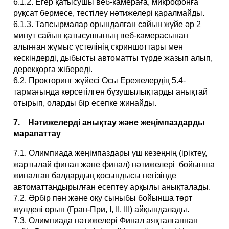
6.1.2. Егер қатысушы веб-камераға, микрофонға
рұқсат бермесе, тестілеу нәтижелері қаралмайды.
6.1.3. Тапсырмалар орындалған сайын жүйе әр 2
минут сайын қатысушының веб-камерасынан
алынған жұмыс үстелінің скриншоттары мен
кескіндерді, дыбысты автоматты түрде жазып алып,
дерекқорға жібереді.
6.2. Прокторинг жүйесі Осы Ережелердің 5.4-
тармағында көрсетілген бұзушылықтарды анықтай
отырып, оларды бір есепке жинайды.
7. Нәтижелерді анықтау және жеңімпаздарды
марапаттау
7.1. Олимпиада жеңімпаздары үш кезеңнің (іріктеу,
жартылай финал және финал) нәтижелері бойынша
жиналған балдардың қосындысы негізінде
автоматтандырылған есептеу арқылы анықталады.
7.2. Әрбір пән және оқу сыныбы бойынша төрт
жүлделі орын (Гран-При, I, II, III) айқындалады.
7.3. Олимпиада нәтижелері Финал аяқталғаннан