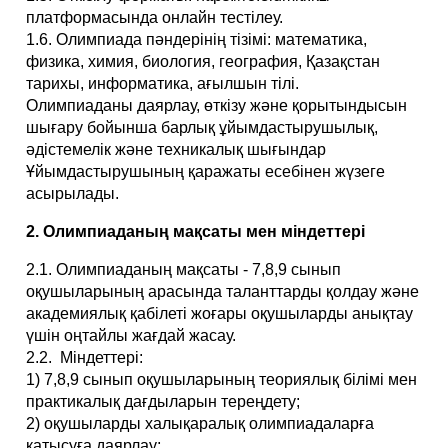
платформасында онлайн тестілеу.
1.6. Олимпиада пәндерінің тізімі: математика,
физика, химия, биология, география, Қазақстан
тарихы, информатика, ағылшын тілі.
Олимпиаданы даярлау, өткізу және қорытындысын
шығару бойынша барлық ұйымдастырушылық,
әдістемелік және техникалық шығындар
Ұйымдастырушының қаражаты есебінен жүзеге
асырылады.
2. Олимпиаданың мақсаты мен міндеттері
2.1. Олимпиаданың мақсаты - 7,8,9 сынып
оқушыларының арасында таланттарды қолдау және
академиялық қабілеті жоғары оқушыларды анықтау
үшін оңтайлы жағдай жасау.
2.2. Міндеттері:
1) 7,8,9 сынып оқушыларының теориялық білімі мен
практикалық дағдыларын тереңдету;
2) оқушыларды халықаралық олимпиадаларға
қатысуға даярлау;