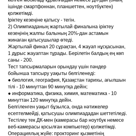
ішінде смартфоннан, планшеттен, ноутбуктен)
қолжетімді.
Іріктеу кезеңіне қатысу - тегін.
2) Олимпиаданың жартылай финалына іріктеу
кезеңінің жалпы балының 20%-дан астамын
жинаған қатысушылар өтеді.
Жартылай финал 20 сұрақтан, 4 жауап нұсқасынан,
1 дұрыс жауаптан тұрады. Берілетін балдың ең көп
саны - 200.
Тест тапсырмаларын орындау үшін пәндер
бойынша тапсыру уақыты белгіленеді:
● биология, география, Қазақстан тарихы, ағылшын
тілі - 10 минуттан 90 минутқа дейін;
● информатика, физика, химия, математика - 10
минуттан 120 минутқа дейін.
Белгіленген уақыт бұзылса, онда нәтижелер
есептелмейді, қатысушы олимпиададан шеттетіледі.
Тестілеу тек ДК-мен (камерасы бар ноутбук немесе
веб-камерасы қосылған компьютер) қолжетімді.
Операциялық жүйе: прокторинг қызметінің