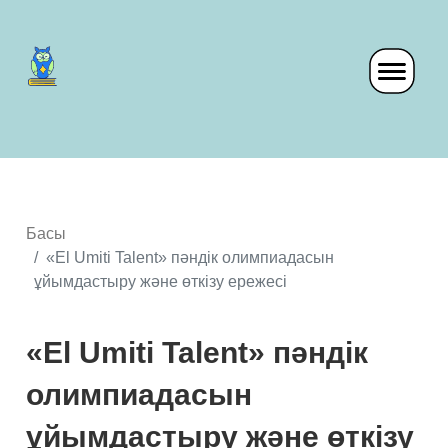
Басы
«El Umiti Talent» пәндік олимпиадасын
ұйымдастыру және өткізу ережесі
«El Umiti Talent» пәндік
олимпиадасын
ұйымдастыру және өткізу