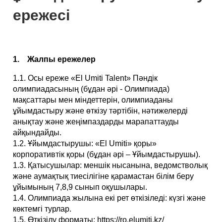
ережесі
1. Жалпы ережелер
1.1. Осы ереже «El Umiti Talent» Пәндік
олимпиадасының (бұдан әрі - Олимпиада)
мақсаттары мен міндеттерін, олимпиаданы
ұйымдастыру және өткізу тәртібін, нәтижелерді
анықтау және жеңімпаздарды марапаттауды
айқындайды.
1.2. Ұйымдастырушы: «El Umiti» қоры»
корпоративтік қоры (бұдан әрі – Ұйымдастырушы).
1.3. Қатысушылар: меншік нысанына, ведомстволық
және аумақтық тиесілігіне қарамастан білім беру
ұйымының 7,8,9 сынып оқушылары.
1.4. Олимпиада жылына екі рет өткізіледі: күзгі және
көктемгі турлар.
1.5. Өткізілу форматы: https://ro.elumiti.kz/