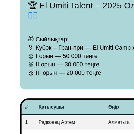
🏆 El Umiti Talent – 2025
👈🏻
🎁 Сыйлықтар:
🏅 Кубок – Гран-при — El Umiti Camp 
🥇 I орын — 50 000 теңге
🥈 II орын — 30 000 теңге
🥉 III орын — 20 000 теңге
#
Қатысушы
Өңір
1
Радковец Артём
Алматы қ.