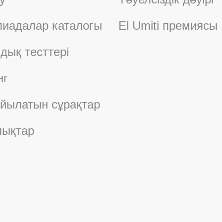
иадалар каталогы
El Umiti премиясы
дық тесттері
нг
ойылатын сұрақтар
ықтар