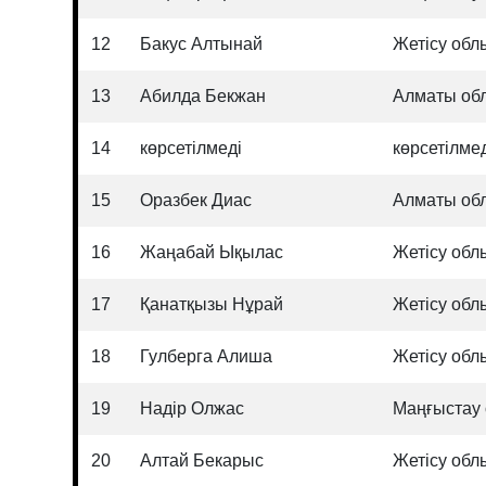
12
Бакус Алтынай
Жетісу об
13
Абилда Бекжан
Алматы об
14
көрсетілмеді
көрсетілме
15
Оразбек Диас
Алматы об
16
Жаңабай Ықылас
Жетісу об
17
Қанатқызы Нұрай
Жетісу об
18
Гулберга Алиша
Жетісу об
19
Надір Олжас
Маңғыстау
20
Алтай Бекарыс
Жетісу об