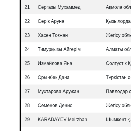
21
Сергазы Мухаммед
Ақмола об
22
Серік Аруна
Қызылорда
23
Хасен Тоғжан
Жетісу об
24
Тимурқызы Айгерім
Алматы об
25
Измайлова Яна
Солтүстік 
26
Орынбек Дана
Түркістан 
27
Мухтарова Аружан
Павлодар 
28
Семенов Денис
Жетісу об
29
KARABAYEV Meirzhan
Шымкент қ.