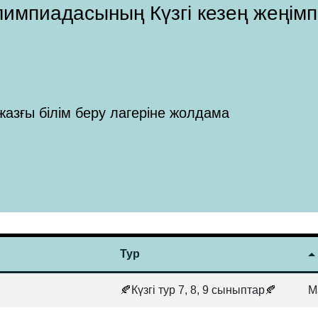
 Олимпиадасының Күзгі кезең жеңім
жазғы білім беру лагеріне жолдама
Тур
🍂Күзгі тур 7, 8, 9 сыныптар🍂
М