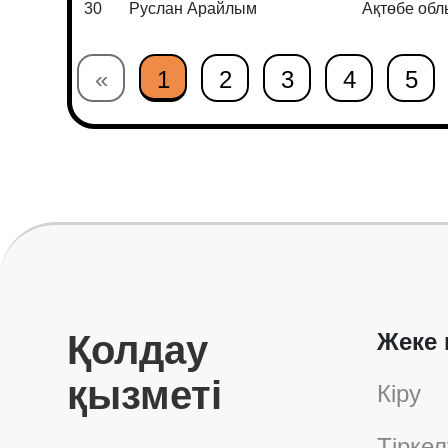
30
Руслан Арайлым
Ақтөбе об
«
1
2
3
4
5
Қолдау
Жеке 
қызметі
Кіру
Тіркел