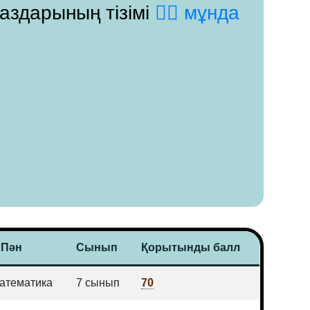
паздарының тізімі
👉🏻 мұнда
Пән
Сынып
Қорытынды балл
атематика
7 сынып
70