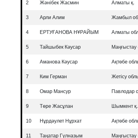
2
Жәнібек Жасмин
Алматы қ.
3
Арли Алим
Жамбыл о
4
ЕРТУҒАНОВА НҰРАЙЫМ
Алматы об
5
Тайшыбек Кәусар
Маңғыстау
6
Аманова Кәусар
Ақтөбе об
7
Ким Герман
Жетісу об
8
Омар Мансур
Павлодар 
9
Төре Жасұлан
Шымкент қ.
10
Нұрдәулет Нұрхат
Ақтөбе об
11
Таңатар Гүлназым
Маңғыстау