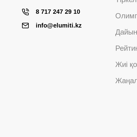
8 717 247 29 10
Олимп
info@elumiti.kz
Дайын
Рейти
Жиі қ
Жаңал