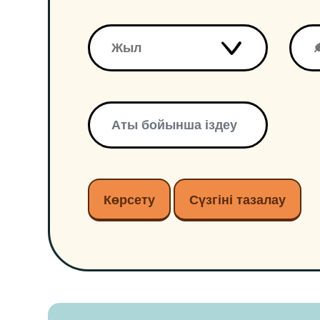
Көрсету
Сүзгіні тазалау