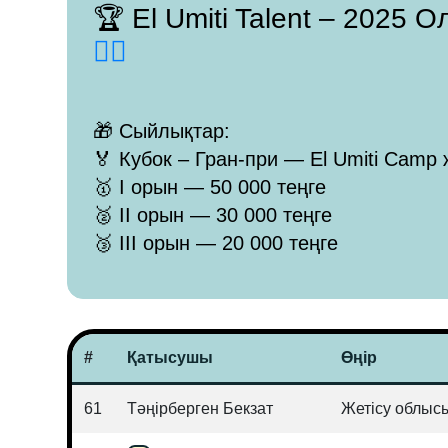
🏆 El Umiti Talent – 2025
👈🏻
🎁 Сыйлықтар:
🏅 Кубок – Гран-при — El Umiti Camp 
🥇 I орын — 50 000 теңге
🥈 II орын — 30 000 теңге
🥉 III орын — 20 000 теңге
#
Қатысушы
Өңір
61
Тәңірберген Бекзат
Жетісу облыс