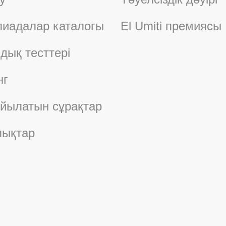
иадалар каталогы
El Umiti премиясы
дық тесттері
нг
ойылатын сұрақтар
ықтар