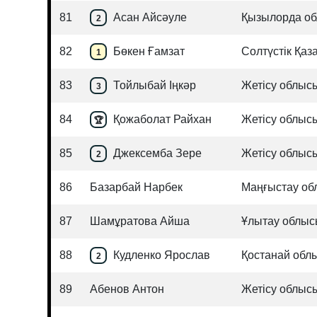
81
Асан Айсәуле
Қызылорда о
2
82
Бөкен Ғамзат
Солтүстік Қаз
1
83
Тойлыбай Іңкәр
Жетісу облыс
3
84
Қожаболат Райхан
Жетісу облыс
🏆
85
Джексемба Зере
Жетісу облыс
2
86
Базарбай Нарбек
Маңғыстау о
87
Шамұратова Айша
Ұлытау облы
88
Кудленко Ярослав
Қостанай обл
2
89
Абенов Антон
Жетісу облыс