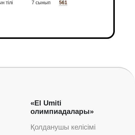
н тілі
7 сынып
561
«El Umiti
олимпиадалары»
Қолданушы келісімі