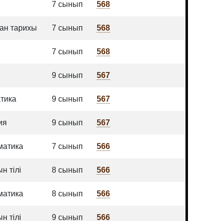
7 сынып
568
тан тарихы
7 сынып
568
7 сынып
568
9 сынып
567
тика
9 сынып
567
ия
9 сынып
567
атика
7 сынып
566
н тілі
8 сынып
566
атика
8 сынып
566
н тілі
9 сынып
566