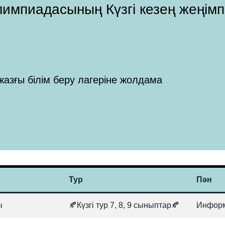
 Олимпиадасының Күзгі кезең жеңім
жазғы білім беру лагеріне жолдама
Тур
Пән
ы
🍂Күзгі тур 7, 8, 9 сыныптар🍂
Информ