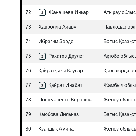
72
Жанашева Инкар
Атырау облы
3
73
Хайролла Айару
Павлодар об
74
Ибрагим Зерде
Батыс Қазақс
75
Рахатов Дәулет
Ақтөбе облыс
2
76
Қайратқызы Кәусар
Қызылорда о
77
Қайрат Инабат
Жамбыл обл
2
78
Пономаренко Вероника
Жетісу облыс
79
Каюбова Дильназ
Батыс Қазақс
80
Қуандық Амина
Жетісу облыс