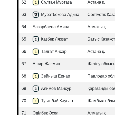
62
Сұлтан Мұртаза
Астана қ.
1
63
Муратбекова Адина
Солтүстік Қаз
🏆
64
Базарбаева Амина
Алматы қ.
65
Қазбек Ляззат
Батыс Қазақс
2
66
Талгат Ансар
Астана қ.
1
67
Ашир Жасмин
Жетісу облыс
68
Зейныш Ернар
Павлодар об
1
69
Алимов Мансур
Қарағанды о
3
70
Туғанбай Кәусар
Жамбыл обл
1
71
Әділбек Әсел
Алматы қ.