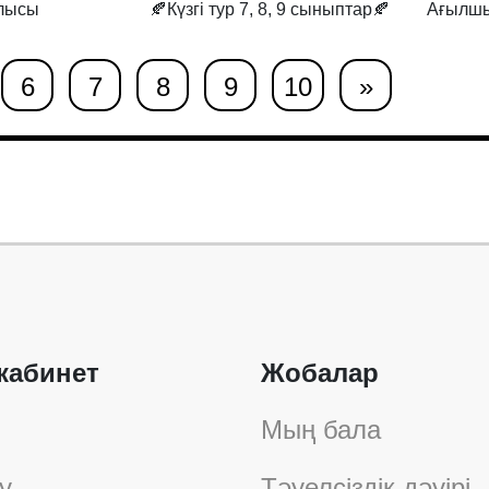
блысы
🍂Күзгі тур 7, 8, 9 сыныптар🍂
Ағылшы
6
7
8
9
10
»
кабинет
Жобалар
Мың бала
у
Тәуелсіздік дәуірі