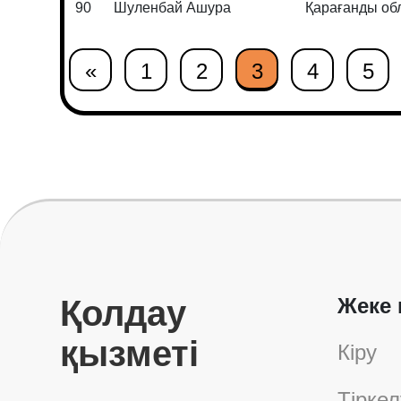
90
Шуленбай Ашура
Қарағанды о
«
1
2
3
4
5
Қолдау
Жеке 
қызметі
Кіру
Тіркел