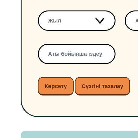
Көрсету
Сүзгіні тазалау