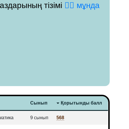
паздарының тізімі
👉🏻 мұнда
Сынып
Қорытынды балл
атика
9 сынып
568