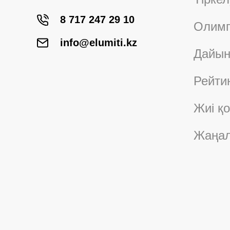
8 717 247 29 10
Олимп
info@elumiti.kz
Дайын
Рейти
Жиі қ
Жаңал