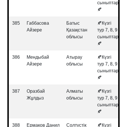
сыныптар
🍂
385
Габбасова
Батыс
🍂Күзгі
Айзере
Қазақстан
тур 7, 8, 9
облысы
сыныптар
🍂
386
Мендыбай
Атырау
🍂Күзгі
Айзере
облысы
тур 7, 8, 9
сыныптар
🍂
387
Оразбай
Алматы
🍂Күзгі
Жұлдыз
облысы
тур 7, 8, 9
сыныптар
🍂
388
Ермаков Данил
Солтүстік
🍂Күзгі