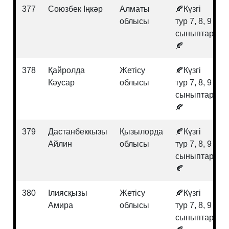
377
Союзбек Іңкәр
Алматы
🍂Күзгі
облысы
тур 7, 8, 9
сыныптар
🍂
378
Қайролда
Жетісу
🍂Күзгі
Кәусар
облысы
тур 7, 8, 9
сыныптар
🍂
379
Дастанбеккызы
Қызылорда
🍂Күзгі
Айлин
облысы
тур 7, 8, 9
сыныптар
🍂
380
Ілиясқызы
Жетісу
🍂Күзгі
Амира
облысы
тур 7, 8, 9
сыныптар