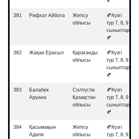
🍂
381
Рифхат Айбота
Жетісу
🍂Күзгі
облысы
тур 7, 8, 9
сыныптар
🍂
382
Жақан Ерасыл
Қарағанды
🍂Күзгі
облысы
тур 7, 8, 9
сыныптар
🍂
383
Балабек
Солтүстік
🍂Күзгі
Аруана
Қазақстан
тур 7, 8, 9
облысы
сыныптар
🍂
384
Қасымақын
Жетісу
🍂Күзгі
Адиля
облысы
тур 7, 8, 9