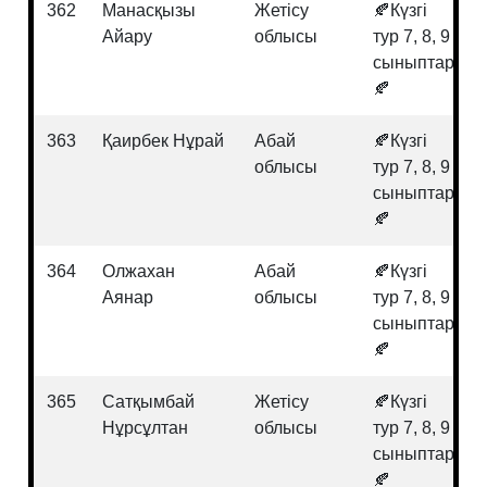
362
Манасқызы
Жетісу
🍂Күзгі
Айару
облысы
тур 7, 8, 9
сыныптар
🍂
363
Қаирбек Нұрай
Абай
🍂Күзгі
облысы
тур 7, 8, 9
сыныптар
🍂
364
Олжахан
Абай
🍂Күзгі
Аянар
облысы
тур 7, 8, 9
сыныптар
🍂
365
Сатқымбай
Жетісу
🍂Күзгі
Нұрсұлтан
облысы
тур 7, 8, 9
сыныптар
🍂