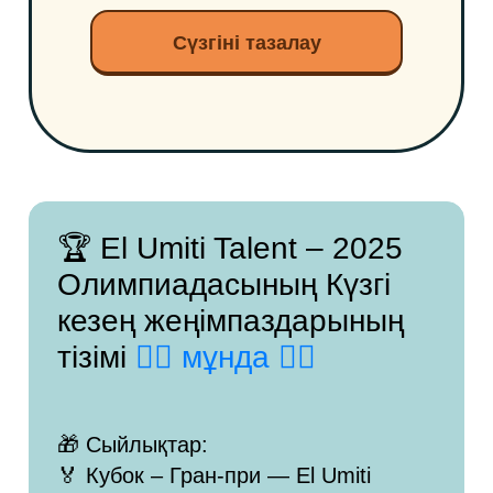
Сүзгіні тазалау
🏆 El Umiti Talent – 2025
Олимпиадасының Күзгі
кезең жеңімпаздарының
тізімі
👉🏻 мұнда 👈🏻
🎁 Сыйлықтар:
🏅 Кубок – Гран-при — El Umiti