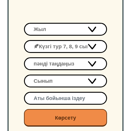
Көрсету