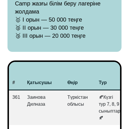
Camp жазғы білім беру лагеріне
жолдама
🥇 I орын — 50 000 теңге
🥈 II орын — 30 000 теңге
🥉 III орын — 20 000 теңге
#
Қатысушы
Өңір
Тур
361
Заинова
Түркістан
🍂Күзгі
Дилназа
облысы
тур 7, 8, 9
сыныптар
🍂