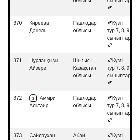
облысы
сыныптар
🍂
370
Киреева
Павлодар
🍂Күзгі
Данель
облысы
тур 7, 8, 9
сыныптар
🍂
371
Нұрланқызы
Шығыс
🍂Күзгі
Айзере
Қазақстан
тур 7, 8, 9
облысы
сыныптар
🍂
372
Аммри
Павлодар
🍂Күзгі
3
Альтаир
облысы
тур 7, 8, 9
сыныптар
🍂
373
Сайлаухан
Абай
🍂Күзгі