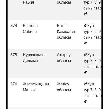
Рабия
облысы
тур 7, 8, 9
сыныптар
🍂
374
Есетова
Батыс
🍂Күзгі
Сабина
Қазақстан
тур 7, 8, 9
облысы
сыныптар
🍂
375
Нұрланқызы
Атырау
🍂Күзгі
Дильназ
облысы
тур 7, 8, 9
сыныптар
🍂
376
Жасасынқызы
Жетісу
🍂Күзгі
Малика
облысы
тур 7, 8, 9
сыныптар
🍂