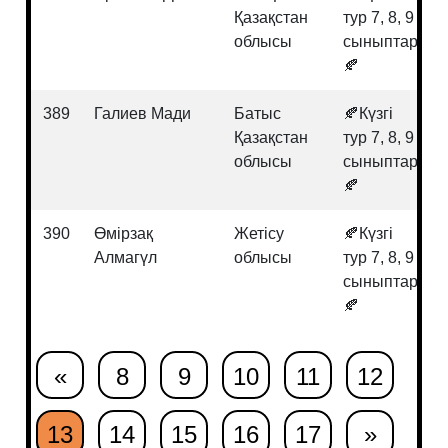
Қазақстан
тур 7, 8, 9
облысы
сыныптар
🍂
389
Галиев Мади
Батыс
🍂Күзгі
Қазақстан
тур 7, 8, 9
облысы
сыныптар
🍂
390
Өмірзақ
Жетісу
🍂Күзгі
Алмагүл
облысы
тур 7, 8, 9
сыныптар
🍂
«
8
9
10
11
12
13
14
15
16
17
»