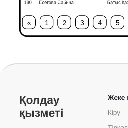
180
Есетова Сабина
Батыс Қа
«
1
2
3
4
5
Қолдау
Жеке 
қызметі
Кіру
Тіркел