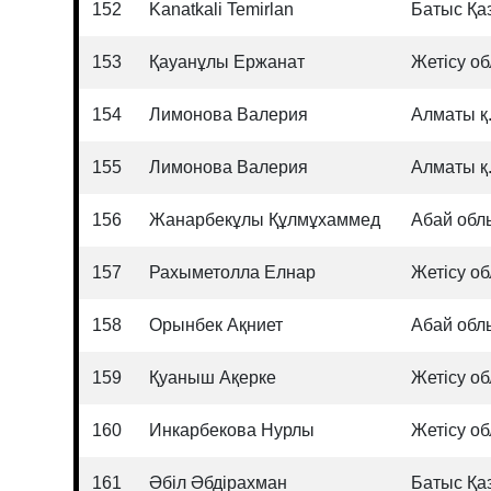
152
Kanatkali Temirlan
Батыс Қа
153
Қауанұлы Ержанат
Жетісу о
154
Лимонова Валерия
Алматы қ
155
Лимонова Валерия
Алматы қ
156
Жанарбекұлы Құлмұхаммед
Абай обл
157
Рахыметолла Елнар
Жетісу о
158
Орынбек Ақниет
Абай обл
159
Қуаныш Ақерке
Жетісу о
160
Инкарбекова Нурлы
Жетісу о
161
Әбіл Әбдірахман
Батыс Қа