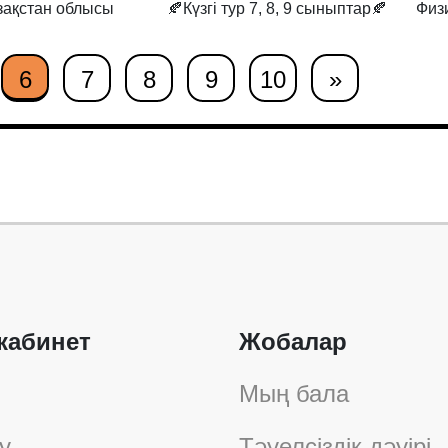
зақстан облысы
🍂Күзгі тур 7, 8, 9 сыныптар🍂
Физ
6
7
8
9
10
»
кабинет
Жобалар
Мың бала
у
Тәуелсіздік дәуірі