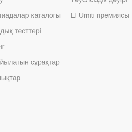
иадалар каталогы
El Umiti премиясы
дық тесттері
нг
ойылатын сұрақтар
ықтар