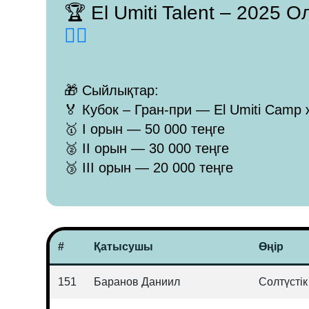
🏆 El Umiti Talent – 2025
👈🏻
🎁 Сыйлықтар:
🏅 Кубок – Гран-при — El Umiti Camp 
🥇 I орын — 50 000 теңге
🥈 II орын — 30 000 теңге
🥉 III орын — 20 000 теңге
#
Қатысушы
Өңір
151
Баранов Даниил
Солтүсті