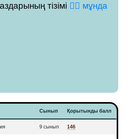
паздарының тізімі
👉🏻 мұнда
Сынып
Қорытынды балл
ия
9 сынып
146