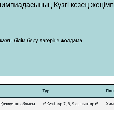
 Олимпиадасының Күзгі кезең жеңім
жазғы білім беру лагеріне жолдама
Тур
Пән
к Қазақстан облысы
🍂Күзгі тур 7, 8, 9 сыныптар🍂
Хим