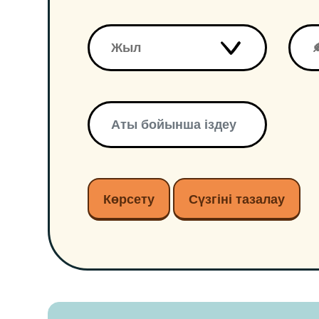
Көрсету
Сүзгіні тазалау