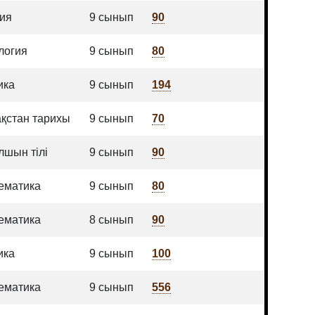
ия
9 сынып
90
логия
9 сынып
80
ика
9 сынып
194
ақстан тарихы
9 сынып
70
лшын тілі
9 сынып
90
ематика
9 сынып
80
ематика
8 сынып
90
ика
9 сынып
100
ематика
9 сынып
556