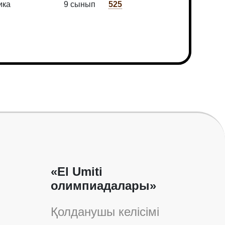
ика
9 сынып
525
«El Umiti
олимпиадалары»
Қолданушы келісімі