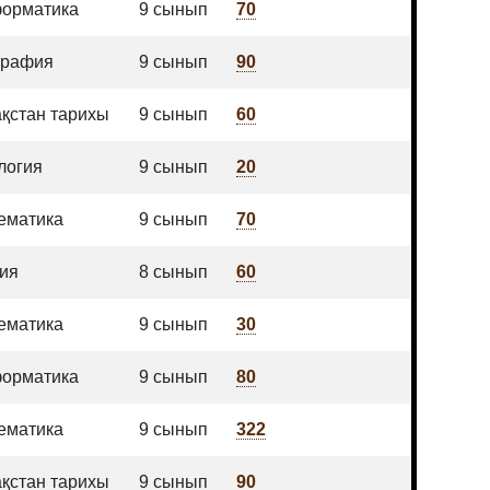
орматика
9 сынып
70
графия
9 сынып
90
ақстан тарихы
9 сынып
60
логия
9 сынып
20
ематика
9 сынып
70
ия
8 сынып
60
ематика
9 сынып
30
орматика
9 сынып
80
ематика
9 сынып
322
ақстан тарихы
9 сынып
90