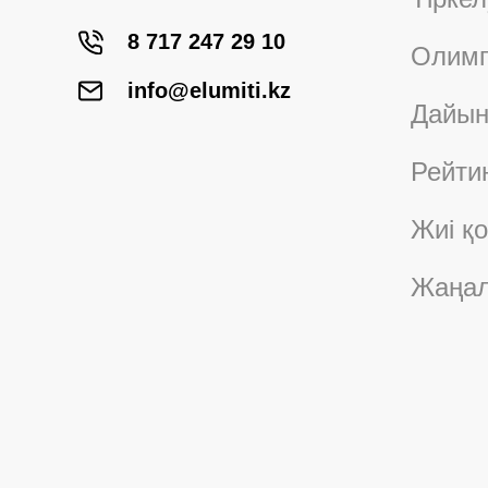
8 717 247 29 10
Олимп
info@elumiti.kz
Дайын
Рейти
Жиі қ
Жаңал