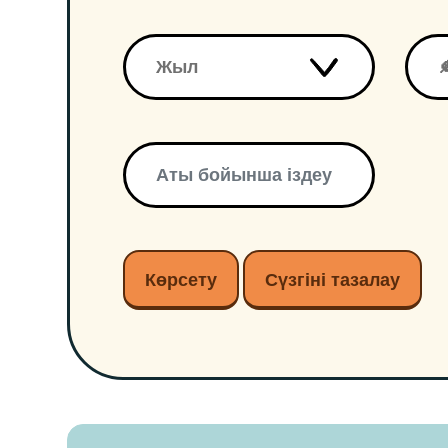
Көрсету
Сүзгіні тазалау