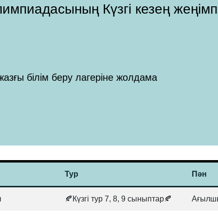
 Олимпиадасының Күзгі кезең жеңім
жазғы білім беру лагеріне жолдама
Тур
Пән
ы
🍂Күзгі тур 7, 8, 9 сыныптар🍂
Ағылшы