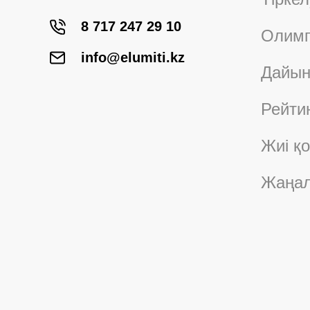
8 717 247 29 10
Олимп
info@elumiti.kz
Дайын
Рейти
Жиі қ
Жаңал