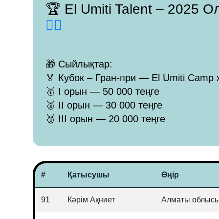
🏆 El Umiti Talent – 2025
👈🏻
🎁 Сыйлықтар:
🏅 Кубок – Гран-при — El Umiti Camp 
🥇 I орын — 50 000 теңге
🥈 II орын — 30 000 теңге
🥉 III орын — 20 000 теңге
#
Қатысушы
Өңір
91
Кәрім Ақниет
Алматы облыс