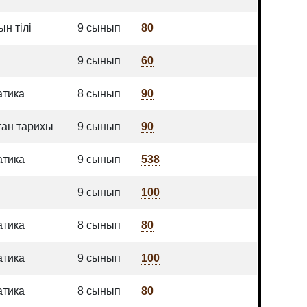
н тілі
9 сынып
80
9 сынып
60
атика
8 сынып
90
тан тарихы
9 сынып
90
атика
9 сынып
538
9 сынып
100
атика
8 сынып
80
атика
9 сынып
100
атика
8 сынып
80