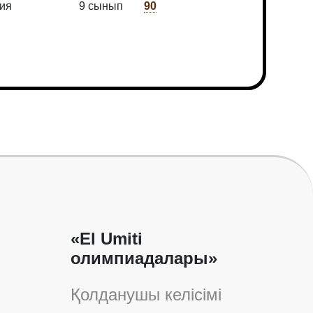
ия
9 сынып
90
«El Umiti
олимпиадалары»
Қолданушы келісімі