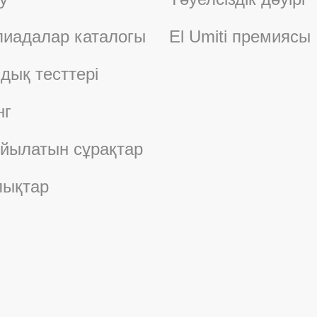
иадалар каталогы
El Umiti премиясы
дық тесттері
нг
ойылатын сұрақтар
ықтар