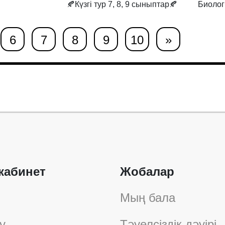
🍂Күзгі тур 7, 8, 9 сыныптар🍂
Биолог
6
7
8
9
10
»
кабинет
Жобалар
Мың бала
у
Тәуелсіздік дәуірі