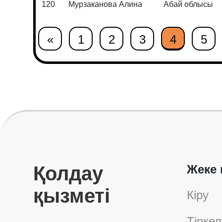
120
Мурзаканова Алина
Абай облысы
«
1
2
3
4
5
Қолдау
Жеке 
қызметі
Кіру
Тіркел