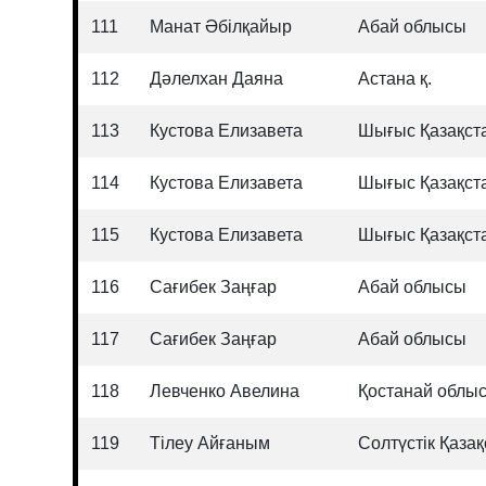
111
Манат Әбілқайыр
Абай облысы
112
Дәлелхан Даяна
Астана қ.
113
Кустова Елизавета
Шығыс Қазақст
114
Кустова Елизавета
Шығыс Қазақст
115
Кустова Елизавета
Шығыс Қазақст
116
Сағибек Заңғар
Абай облысы
117
Сағибек Заңғар
Абай облысы
118
Левченко Авелина
Қостанай облы
119
Тілеу Айғаным
Солтүстік Қаза