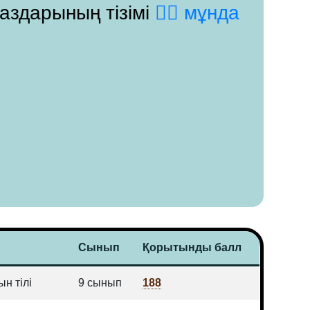
паздарының тізімі
👉🏻 мұнда
Сынып
Қорытынды балл
н тілі
9 сынып
188