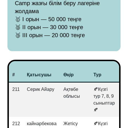
Camp жазғы білім беру лагеріне
жолдама
🥇 I орын — 50 000 теңге
🥈 II орын — 30 000 теңге
🥉 III орын — 20 000 теңге
#
Қатысушы
Өңір
Тур
Пә
211
Серик Айару
Ақтөбе
🍂Күзгі
Ма
облысы
тур 7, 8, 9
сыныптар
🍂
212
кайнарбекова
Жетісу
🍂Күзгі
Қа