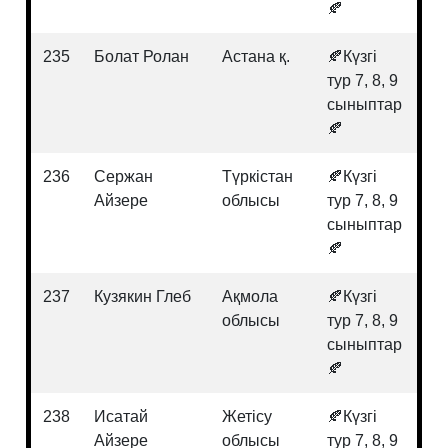
🍂
235
Болат Ролан
Астана қ.
🍂Күзгі
Қа
тур 7, 8, 9
та
сыныптар
🍂
236
Сержан
Түркістан
🍂Күзгі
Би
Айзере
облысы
тур 7, 8, 9
сыныптар
🍂
237
Кузякин Глеб
Ақмола
🍂Күзгі
Хи
облысы
тур 7, 8, 9
сыныптар
🍂
238
Исатай
Жетісу
🍂Күзгі
Ма
Айзере
облысы
тур 7, 8, 9