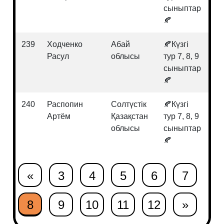
сыныптар
🍂
239
Ходченко
Абай
🍂Күзгі
Ге
Расул
облысы
тур 7, 8, 9
сыныптар
🍂
240
Распопин
Солтүстік
🍂Күзгі
Фи
Артём
Қазақстан
тур 7, 8, 9
облысы
сыныптар
🍂
«
3
4
5
6
7
8
9
10
11
12
»