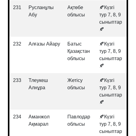
231
Русланұлы
Ақтөбе
🍂Күзгі
Ағ
Абу
облысы
тур 7, 8, 9
сыныптар
🍂
232
Алғазы Айару
Батыс
🍂Күзгі
Би
Қазақстан
тур 7, 8, 9
облысы
сыныптар
🍂
233
Тлеукеш
Жетісу
🍂Күзгі
Би
Алнұра
облысы
тур 7, 8, 9
сыныптар
🍂
234
Аманжол
Павлодар
🍂Күзгі
Би
Ақмарал
облысы
тур 7, 8, 9
сыныптар