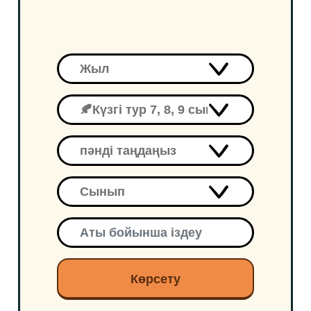
Көрсету