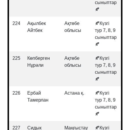
сыныптар
🍂
224
Ақылбек
Ақтөбе
🍂Күзгі
Ге
Айтбек
облысы
тур 7, 8, 9
сыныптар
🍂
225
Көпберген
Ақтөбе
🍂Күзгі
Қа
Нұрәли
облысы
тур 7, 8, 9
та
сыныптар
🍂
226
Ербай
Астана қ.
🍂Күзгі
Хи
Тамерлан
тур 7, 8, 9
сыныптар
🍂
227
Сидык
Маңғыстау
🍂Күзгі
Ма