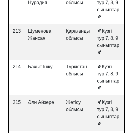
Нурадия
облысы
тур 7, 8, 9
та
сыныптар
🍂
213
Шуменова
Қарағанды
🍂Күзгі
Ағ
Жансая
облысы
тур 7, 8, 9
сыныптар
🍂
214
Бахыт Інжу
Түркістан
🍂Күзгі
Би
облысы
тур 7, 8, 9
сыныптар
🍂
215
Әли Айзере
Жетісу
🍂Күзгі
Қа
облысы
тур 7, 8, 9
та
сыныптар
🍂