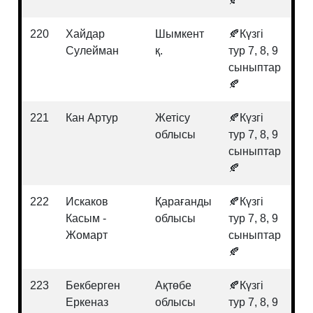
🍂
220
Хайдар
Шымкент
🍂Күзгі
Би
Сулейман
қ.
тур 7, 8, 9
сыныптар
🍂
221
Кан Артур
Жетісу
🍂Күзгі
Ма
облысы
тур 7, 8, 9
сыныптар
🍂
222
Искаков
Қарағанды
🍂Күзгі
Хи
Касым -
облысы
тур 7, 8, 9
Жомарт
сыныптар
🍂
223
Бекберген
Ақтөбе
🍂Күзгі
Ма
Еркеназ
облысы
тур 7, 8, 9