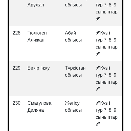
Аружан
облысы
тур 7, 8, 9
сыныптар
🍂
228
Тюлюген
Абай
🍂Күзгі
Ин
Алижан
облысы
тур 7, 8, 9
сыныптар
🍂
229
Бәкір Інжу
Түркістан
🍂Күзгі
Хи
облысы
тур 7, 8, 9
сыныптар
🍂
230
Смагулова
Жетісу
🍂Күзгі
Ма
Диляна
облысы
тур 7, 8, 9
сыныптар
🍂