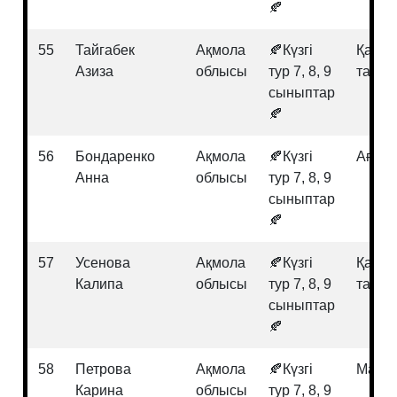
🍂
55
Тайгабек
Ақмола
🍂Күзгі
Қазақ
Азиза
облысы
тур 7, 8, 9
тарих
сыныптар
🍂
56
Бондаренко
Ақмола
🍂Күзгі
Ағылш
Анна
облысы
тур 7, 8, 9
сыныптар
🍂
57
Усенова
Ақмола
🍂Күзгі
Қазақ
Калипа
облысы
тур 7, 8, 9
тарих
сыныптар
🍂
58
Петрова
Ақмола
🍂Күзгі
Матем
Карина
облысы
тур 7, 8, 9