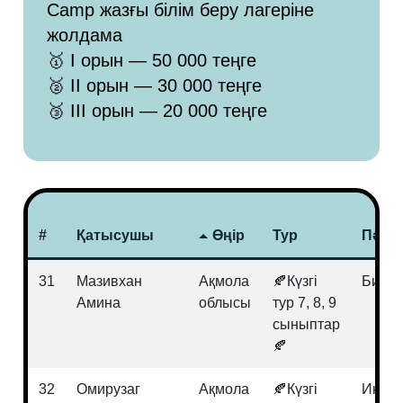
Camp жазғы білім беру лагеріне
жолдама
🥇 I орын — 50 000 теңге
🥈 II орын — 30 000 теңге
🥉 III орын — 20 000 теңге
#
Қатысушы
Өңір
Тур
Пән
31
Мазивхан
Ақмола
🍂Күзгі
Биоло
Амина
облысы
тур 7, 8, 9
сыныптар
🍂
32
Омирузаг
Ақмола
🍂Күзгі
Инфо