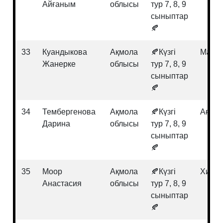
Айғаным
облысы
тур 7, 8, 9
сыныптар
🍂
33
Куандыкова
Ақмола
🍂Күзгі
Матем
Жанерке
облысы
тур 7, 8, 9
сыныптар
🍂
34
Тембергенова
Ақмола
🍂Күзгі
Ағылш
Дарина
облысы
тур 7, 8, 9
сыныптар
🍂
35
Моор
Ақмола
🍂Күзгі
Хими
Анастасия
облысы
тур 7, 8, 9
сыныптар
🍂