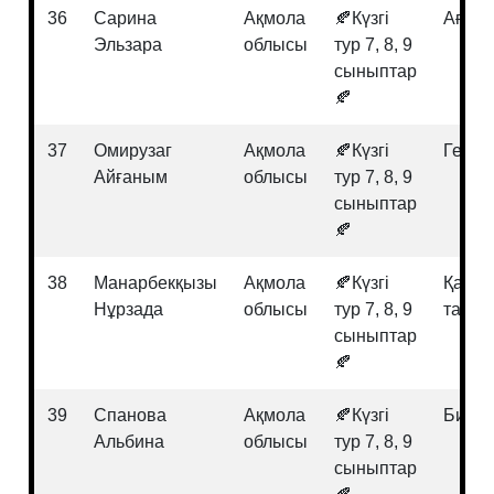
36
Сарина
Ақмола
🍂Күзгі
Ағылш
Эльзара
облысы
тур 7, 8, 9
сыныптар
🍂
37
Омирузаг
Ақмола
🍂Күзгі
Геогр
Айғаным
облысы
тур 7, 8, 9
сыныптар
🍂
38
Манарбекқызы
Ақмола
🍂Күзгі
Қазақ
Нұрзада
облысы
тур 7, 8, 9
тарих
сыныптар
🍂
39
Спанова
Ақмола
🍂Күзгі
Биоло
Альбина
облысы
тур 7, 8, 9
сыныптар