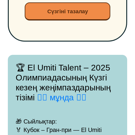
Сүзгіні тазалау
🏆 El Umiti Talent – 2025
Олимпиадасының Күзгі
кезең жеңімпаздарының
тізімі
👉🏻 мұнда 👈🏻
🎁 Сыйлықтар:
🏅 Кубок – Гран-при — El Umiti