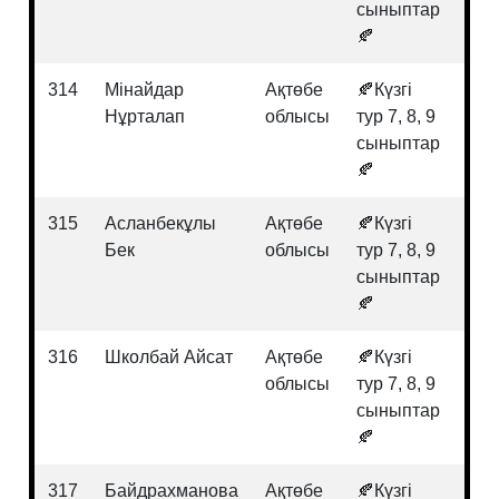
сыныптар
🍂
314
Мінайдар
Ақтөбе
🍂Күзгі
Физ
Нұрталап
облысы
тур 7, 8, 9
сыныптар
🍂
315
Асланбекұлы
Ақтөбе
🍂Күзгі
Инф
Бек
облысы
тур 7, 8, 9
сыныптар
🍂
316
Школбай Айсат
Ақтөбе
🍂Күзгі
Гео
облысы
тур 7, 8, 9
сыныптар
🍂
317
Байдрахманова
Ақтөбе
🍂Күзгі
Био