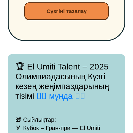
Сүзгіні тазалау
🏆 El Umiti Talent – 2025
Олимпиадасының Күзгі
кезең жеңімпаздарының
тізімі
👉🏻 мұнда 👈🏻
🎁 Сыйлықтар:
🏅 Кубок – Гран-при — El Umiti