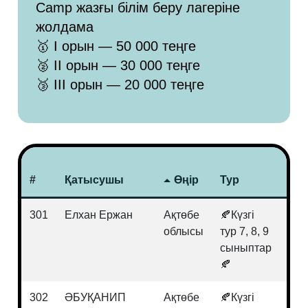
Camp жазғы білім беру лагеріне
жолдама
🥇 I орын — 50 000 теңге
🥈 II орын — 30 000 теңге
🥉 III орын — 20 000 теңге
#
Қатысушы
Өңір
Тур
Пә
301
Елхан Ержан
Ақтөбе
🍂Күзгі
Ағы
облысы
тур 7, 8, 9
сыныптар
🍂
302
ӘБУҚАНИП
Ақтөбе
🍂Күзгі
Хи