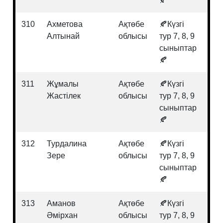
🍂
310
Ахметова
Ақтөбе
🍂Күзгі
Мат
Алтынай
облысы
тур 7, 8, 9
сыныптар
🍂
311
Жұмалы
Ақтөбе
🍂Күзгі
Хи
Жастілек
облысы
тур 7, 8, 9
сыныптар
🍂
312
Турдалина
Ақтөбе
🍂Күзгі
Гео
Зере
облысы
тур 7, 8, 9
сыныптар
🍂
313
Аманов
Ақтөбе
🍂Күзгі
Гео
Әмірхан
облысы
тур 7, 8, 9