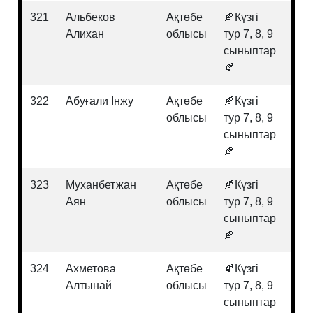
321
Альбеков
Ақтөбе
🍂Күзгі
Био
Алихан
облысы
тур 7, 8, 9
сыныптар
🍂
322
Абуғали Інжу
Ақтөбе
🍂Күзгі
Хи
облысы
тур 7, 8, 9
сыныптар
🍂
323
Муханбетжан
Ақтөбе
🍂Күзгі
Физ
Аян
облысы
тур 7, 8, 9
сыныптар
🍂
324
Ахметова
Ақтөбе
🍂Күзгі
Хи
Алтынай
облысы
тур 7, 8, 9
сыныптар