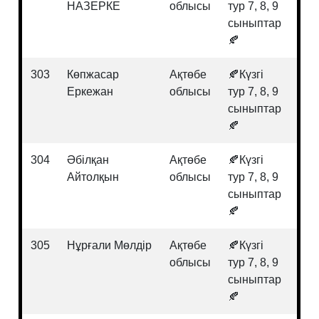
НАЗЕРКЕ
облысы
тур 7, 8, 9
сыныптар
🍂
303
Көпжасар
Ақтөбе
🍂Күзгі
Био
Еркежан
облысы
тур 7, 8, 9
сыныптар
🍂
304
Әбілқан
Ақтөбе
🍂Күзгі
Инф
Айтолқын
облысы
тур 7, 8, 9
сыныптар
🍂
305
Нұрғали Мөлдір
Ақтөбе
🍂Күзгі
Мат
облысы
тур 7, 8, 9
сыныптар
🍂