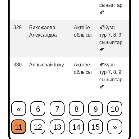
сыныптар
🍂
329
Бихожаева
Ақтөбе
🍂Күзгі
Инф
Александра
облысы
тур 7, 8, 9
сыныптар
🍂
330
Алпысбай Інжу
Ақтөбе
🍂Күзгі
Ағы
облысы
тур 7, 8, 9
сыныптар
🍂
«
6
7
8
9
10
11
12
13
14
15
»