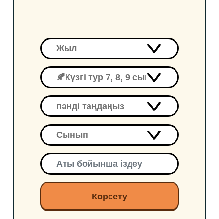
Көрсету