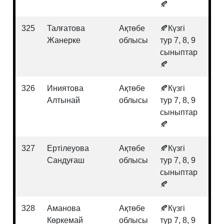
🍂
325
Талғатова
Ақтөбе
🍂Күзгі
Қаз
Жанерке
облысы
тур 7, 8, 9
тар
сыныптар
🍂
326
Иниятова
Ақтөбе
🍂Күзгі
Инф
Алтынай
облысы
тур 7, 8, 9
сыныптар
🍂
327
Ертілеуова
Ақтөбе
🍂Күзгі
Гео
Сандуғаш
облысы
тур 7, 8, 9
сыныптар
🍂
328
Аманова
Ақтөбе
🍂Күзгі
Мат
Көркемай
облысы
тур 7, 8, 9