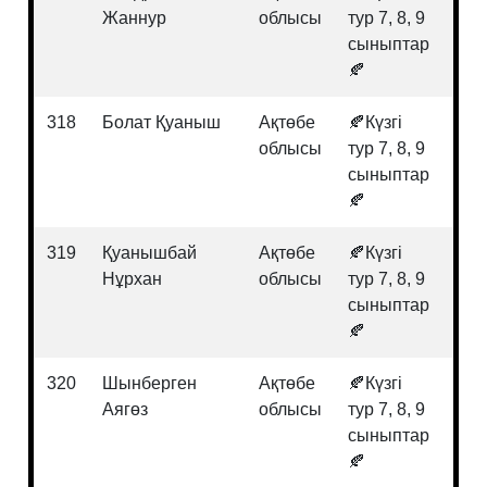
Жаннур
облысы
тур 7, 8, 9
сыныптар
🍂
318
Болат Қуаныш
Ақтөбе
🍂Күзгі
Био
облысы
тур 7, 8, 9
сыныптар
🍂
319
Қуанышбай
Ақтөбе
🍂Күзгі
Мат
Нұрхан
облысы
тур 7, 8, 9
сыныптар
🍂
320
Шынберген
Ақтөбе
🍂Күзгі
Био
Аягөз
облысы
тур 7, 8, 9
сыныптар
🍂