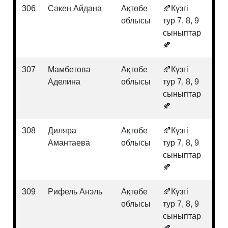
306
Сәкен Айдана
Ақтөбе
🍂Күзгі
Гео
облысы
тур 7, 8, 9
сыныптар
🍂
307
Мамбетова
Ақтөбе
🍂Күзгі
Био
Аделина
облысы
тур 7, 8, 9
сыныптар
🍂
308
Диляра
Ақтөбе
🍂Күзгі
Қаз
Амантаева
облысы
тур 7, 8, 9
тар
сыныптар
🍂
309
Рифель Анэль
Ақтөбе
🍂Күзгі
Био
облысы
тур 7, 8, 9
сыныптар